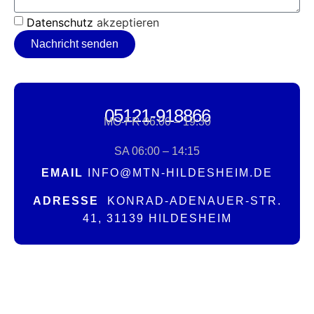
Datenschutz
akzeptieren
Nachricht senden
05121-918866
MO-FR 06:00 – 19:30
SA 06:00 – 14:15
EMAIL
INFO@MTN-HILDESHEIM.DE
ADRESSE
KONRAD-ADENAUER-STR.
41, 31139 HILDESHEIM